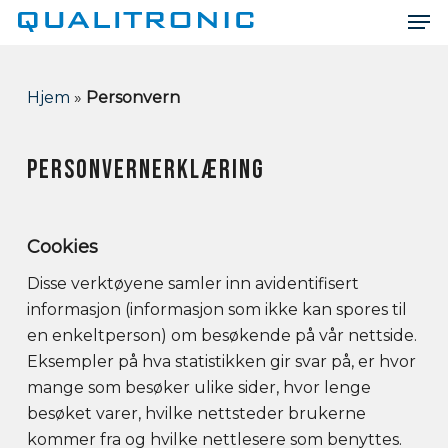
Men
Skip
to
Close
main
Menu
content
Hjem
»
Personvern
PERSONVERNERKLÆRING
Cookies
Disse verktøyene samler inn avidentifisert
informasjon (informasjon som ikke kan spores til
en enkeltperson) om besøkende på vår nettside.
Eksempler på hva statistikken gir svar på, er hvor
mange som besøker ulike sider, hvor lenge
besøket varer, hvilke nettsteder brukerne
kommer fra og hvilke nettlesere som benyttes.