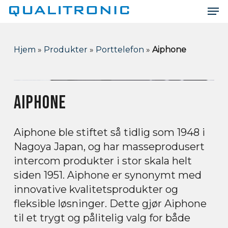
Men
Skip
to
Close
main
Menu
content
Hjem
»
Produkter
»
Porttelefon
»
Aiphone
AIPHONE
Aiphone ble stiftet så tidlig som 1948 i
Nagoya Japan, og har masseprodusert
intercom produkter i stor skala helt
siden 1951. Aiphone er synonymt med
innovative kvalitetsprodukter og
fleksible løsninger. Dette gjør Aiphone
til et trygt og pålitelig valg for både