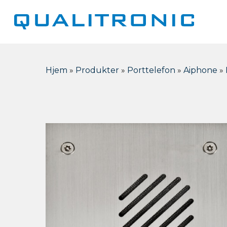
Skip
to
main
content
Hjem
»
Produkter
»
Porttelefon
»
Aiphone
»