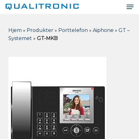
Men
Skip
to
Close
main
Menu
content
Hjem
»
Produkter
»
Porttelefon
»
Aiphone
»
GT –
Systemet
»
GT-MKB