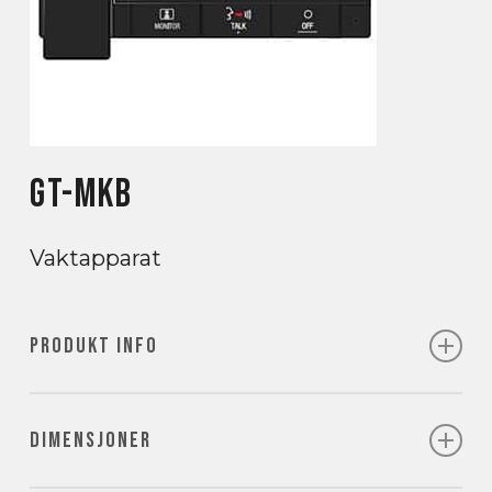
GT-MKB
Vaktapparat
PRODUKT INFO
Talefunksjon
Lavtalende med talestyrt dupleks
DIMENSJONER
Internsignal