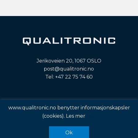
Jerikoveien 20, 1067 OSLO
post@qualitronic.no
Tel:
+47 22 75 74 60
www.qualitronic.no benytter informasjonskapsler
© 2026 Qualitronic.
(cookies). Les mer
her.
Design og utvikling av
RESPONSIV MEDIA
Ok