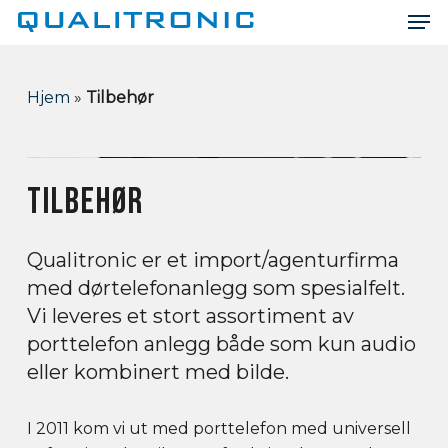
Men
Skip
to
Close
main
Menu
content
Hjem
»
Tilbehør
TILBEHØR
Qualitronic er et import/agenturfirma
med dørtelefonanlegg som spesialfelt.
Vi leveres et stort assortiment av
porttelefon anlegg både som kun audio
eller kombinert med bilde.
I 2011 kom vi ut med porttelefon med universell